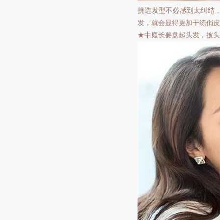
挑选发型不必感到太纠结
发，就会显得更加干练俏皮
★中庭长要盘起头发，披头