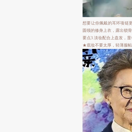
想要让你佩戴的耳环项链
圆领的修身上衣，露出锁骨
要点3.淡妆配合上盘发，显
★底妆不要太厚，轻薄服帖