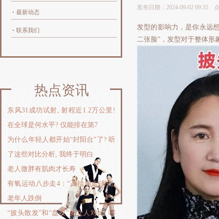
发布日期：2024-09-02 09:35
最新动态
发型的影响力，是你永远想
联系我们
二张脸”，发型对于整体形
热点资讯
东风31成功试射, 射程近1.2万公里!
在全球是何水平? 仅能排在第7
为什么年轻人都开始“封阳台”了? 听
了这些对比分析, 我终于明白
老人微胖有肌肉才长寿
有氧运动八步走4：“高抬腿走”防止
老年人跌倒
“披头散发”和“盘发”的女人对比, 哪