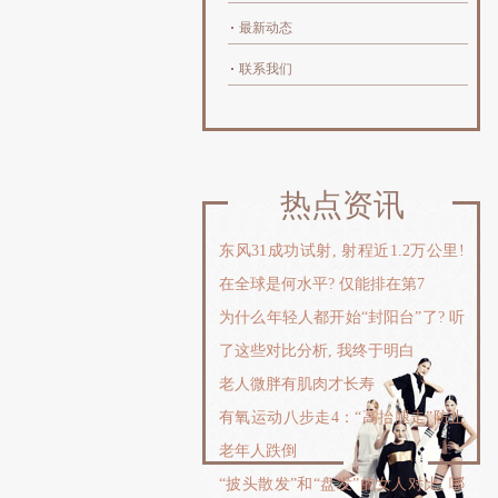
最新动态
联系我们
热点资讯
东风31成功试射, 射程近1.2万公里!
在全球是何水平? 仅能排在第7
为什么年轻人都开始“封阳台”了? 听
了这些对比分析, 我终于明白
老人微胖有肌肉才长寿
有氧运动八步走4：“高抬腿走”防止
老年人跌倒
“披头散发”和“盘发”的女人对比, 哪