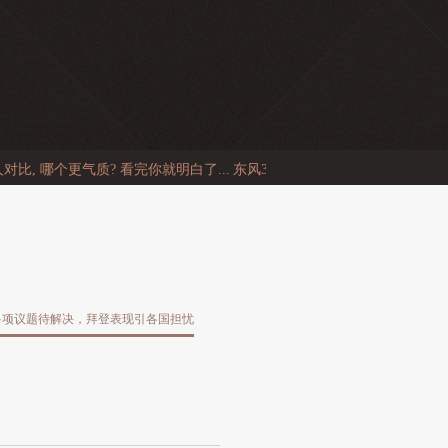
个更气质? 看完你就明白了...
东风31成功试射, 射程近1.2万公里! 在全球是
多项议题待解决，拜登表现引各国担忧