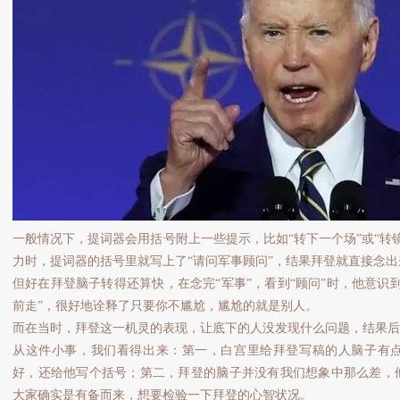
一般情况下，提词器会用括号附上一些提示，比如“转下一个场”或“转
力时，提词器的括号里就写上了“请问军事顾问”，结果拜登就直接念出
但好在拜登脑子转得还算快，在念完“军事”，看到“顾问”时，他意识
前走”，很好地诠释了只要你不尴尬，尴尬的就是别人。
而在当时，拜登这一机灵的表现，让底下的人没发现什么问题，结果后
从这件小事，我们看得出来：第一，白宫里给拜登写稿的人脑子有
好，还给他写个括号；第二，拜登的脑子并没有我们想象中那么差，
大家确实是有备而来，想要检验一下拜登的心智状况。