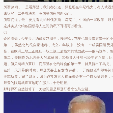
所谓热闹，一是看拜登，我们都知道，拜登现在年纪很大，有人就说
康状况；二是看法国、英国等国家的新动态。
所谓门道，最主要是看北约对俄罗斯、乌克兰、中国的一些政策，以
这其实从北约各国领导人之间的私下耳语可以看出。
01
众所周知，今年是北约成立75周年，按理说，75年也算是逢五逢十的
第一，虽然北约很自豪地称，成立75年以来，没有一个成员国遭受
是，在欧洲土地上正经历一场二战以后最大的地面战——俄乌战争，而
第二，美国作为北约最大的成员国，其领导人拜登已经年过八旬，比
题，但关键精力要好，而拜登在北约峰会的第一天，就又搞出了乌龙。
在第一天开幕的时候，拜登需要上台发表讲话，一开始他还和即将卸
美式玩笑，完了以后，因为通常发言人前面都会有一个自动提词器，
拜登的眼睛就直直地盯在那儿，十分明显。
那盯得不自然就算了，关键问题是拜登盯着念也能念错。