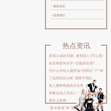
最新动态
联系我们
热点资讯
东风31成功试射, 射程近1.2万公里!
在全球是何水平? 仅能排在第7
为什么年轻人都开始“封阳台”了? 听
了这些对比分析, 我终于明白
老人微胖有肌肉才长寿
有氧运动八步走4：“高抬腿走”防止
老年人跌倒
“披头散发”和“盘发”的女人对比, 哪