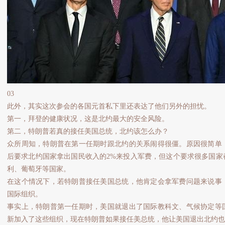
03
此外，其实这次参会的各国元首私下里还表达了他们另外的担忧。
第一，拜登的健康状况，这是北约最大的安全风险。
第二，特朗普若真的接任美国总统，北约该怎么办？
众所周知，特朗普在第一任期时跟北约的关系闹得很僵。原因很简单
后要求北约国家拿出国民收入的2%来投入军费，但这个要求很多国家
利、葡萄牙等国家。
在这个情况下，若特朗普接任美国总统，他肯定会拿军费问题来说事
国际组织。
事实上，特朗普第一任期时，美国就退出了国际教科文、气候协定等
新加入了这些组织，现在特朗普如果接任美总统，他让美国退出北约也