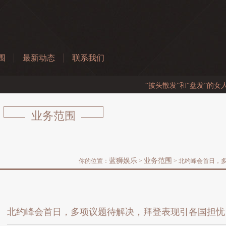
围
最新动态
联系我们
“披头散发”和“盘发”的女人对比, 哪
业务范围
蓝狮娱乐
业务范围
你的位置：
>
> 北约峰会首日，
北约峰会首日，多项议题待解决，拜登表现引各国担忧