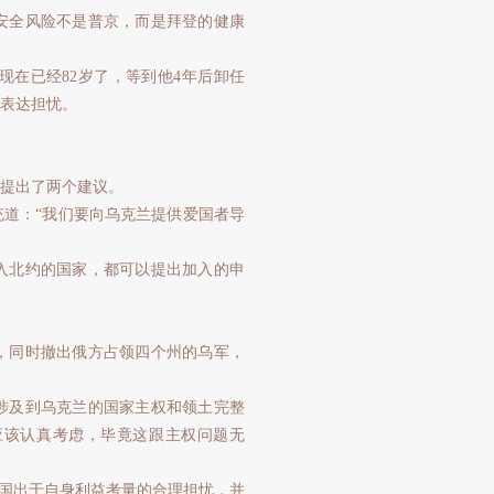
安全风险不是普京，而是拜登的健康
在已经82岁了，等到他4年后卸任
相表达担忧。
题提出了两个建议。
道：“我们要向乌克兰提供爱国者导
入北约的国家，都可以提出加入的申
，同时撤出俄方占领四个州的乌军，
涉及到乌克兰的国家主权和领土完整
应该认真考虑，毕竟这跟主权问题无
大国出于自身利益考量的合理担忧，并