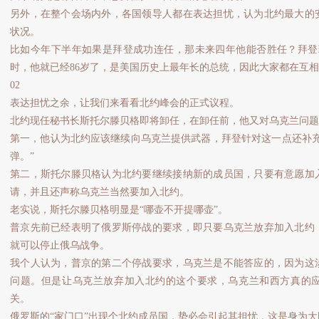
另外，在整个会场内外，各国领导人都在表达担忧，认为北约最大的
状况。
比如今年下半年如果是拜登成功连任，那未来四年他能否胜任？拜登现
时，他就已经86岁了，是美国历史上最年长的总统，因此大家都在互
02
表达担忧之余，让我们来看看北约峰会的正式议程。
北约现任秘书长斯托尔滕贝格即将卸任，在卸任前，他又对乌克兰问
第一，他认为北约应该继续向乌克兰提供武器，拜登针对这一点还补充
弹。”
第二，斯托尔滕贝格认为北约要继续接纳新的成员国，只要有意愿加
请，并且还声称乌克兰当然要加入北约。
老实说，斯托尔滕贝格明显是“哪壶不开提哪壶”。
普京先前已经表明了俄罗斯停战的要求，即只要乌克兰放弃加入北约
就可以停止俄乌战争。
我个人认为，普京的第二个停战要求，乌克兰是不能答应的，因为这
问题。但是让乌克兰放弃加入北约的这个要求，乌克兰和西方真的
关。
俄罗斯的“家门口”出现个北约成员国，势必会引起其担忧，这是身为