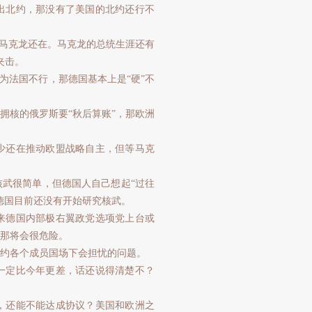
出北约，那没有了美国的北约还行不
望马克龙还在。马克龙的总统生涯还有
夹击。
为法国不行，那德国基本上是“硬”不
拥核的俄罗斯要“秋后算账”，那欧洲
少还在推动欧盟战略自主，但等马克
武很简单，但德国人自己想起“过往
德国目前还没有开始研究核武。
来德国内部极右翼政党选项党上台或
那将会很危险。
约各个成员国场下会担忧的问题。
一定比今年更差，话还说得清楚不？
，还能不能达成协议？美国和欧洲之