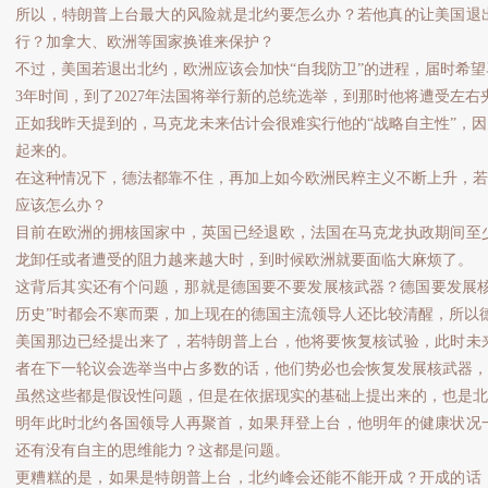
所以，特朗普上台最大的风险就是北约要怎么办？若他真的让美国退
行？加拿大、欧洲等国家换谁来保护？
不过，美国若退出北约，欧洲应该会加快“自我防卫”的进程，届时希
3年时间，到了2027年法国将举行新的总统选举，到那时他将遭受左右
正如我昨天提到的，马克龙未来估计会很难实行他的“战略自主性”，因
起来的。
在这种情况下，德法都靠不住，再加上如今欧洲民粹主义不断上升，若
应该怎么办？
目前在欧洲的拥核国家中，英国已经退欧，法国在马克龙执政期间至
龙卸任或者遭受的阻力越来越大时，到时候欧洲就要面临大麻烦了。
这背后其实还有个问题，那就是德国要不要发展核武器？德国要发展核
历史”时都会不寒而栗，加上现在的德国主流领导人还比较清醒，所以
美国那边已经提出来了，若特朗普上台，他将要恢复核试验，此时未
者在下一轮议会选举当中占多数的话，他们势必也会恢复发展核武器，
虽然这些都是假设性问题，但是在依据现实的基础上提出来的，也是北
明年此时北约各国领导人再聚首，如果拜登上台，他明年的健康状况
还有没有自主的思维能力？这都是问题。
更糟糕的是，如果是特朗普上台，北约峰会还能不能开成？开成的话