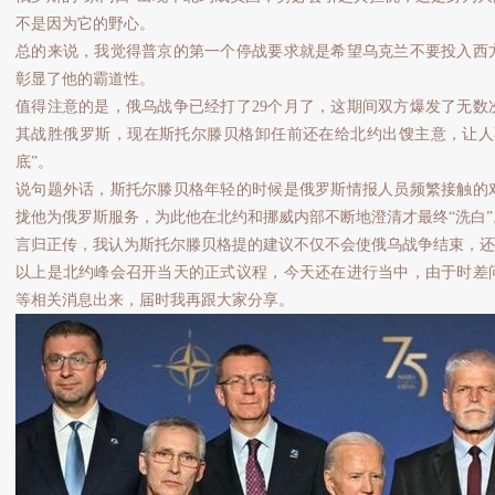
不是因为它的野心。
总的来说，我觉得普京的第一个停战要求就是希望乌克兰不要投入西
彰显了他的霸道性。
值得注意的是，俄乌战争已经打了29个月了，这期间双方爆发了无数
其战胜俄罗斯，现在斯托尔滕贝格卸任前还在给北约出馊主意，让人
底”。
说句题外话，斯托尔滕贝格年轻的时候是俄罗斯情报人员频繁接触的
拢他为俄罗斯服务，为此他在北约和挪威内部不断地澄清才最终“洗白”
言归正传，我认为斯托尔滕贝格提的建议不仅不会使俄乌战争结束，还
以上是北约峰会召开当天的正式议程，今天还在进行当中，由于时差
等相关消息出来，届时我再跟大家分享。