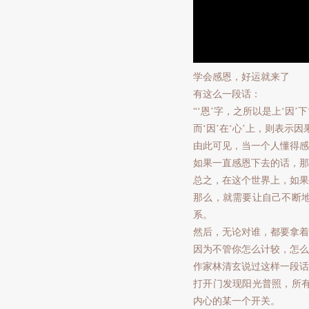
学会感恩，好运就来了
有这么一段话：
“‘恩’字，之所以是上‘因
而‘因’在‘心’上，则表示
由此可见，当一个人懂得感
如果一直感恩下去的话，那
总之，在这个世界上，如果
那么，就需要让自己不断
系。
然后，无论对谁，都要拿着
因为不管你怎么计较，怎么
作家林清玄说过这样一段话
打开门发现阳光普照，所
内心的某一个开关。