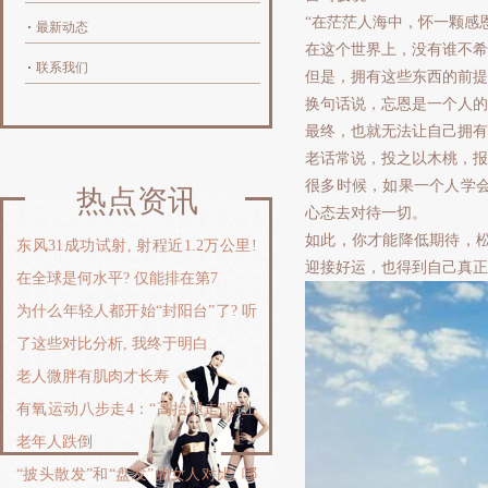
“在茫茫人海中，怀一颗感
最新动态
在这个世界上，没有谁不希
联系我们
但是，拥有这些东西的前提
换句话说，忘恩是一个人的
最终，也就无法让自己拥有
老话常说，投之以木桃，报
很多时候，如果一个人学
热点资讯
心态去对待一切。
如此，你才能降低期待，
东风31成功试射, 射程近1.2万公里!
迎接好运，也得到自己真正
在全球是何水平? 仅能排在第7
为什么年轻人都开始“封阳台”了? 听
了这些对比分析, 我终于明白
老人微胖有肌肉才长寿
有氧运动八步走4：“高抬腿走”防止
老年人跌倒
“披头散发”和“盘发”的女人对比, 哪